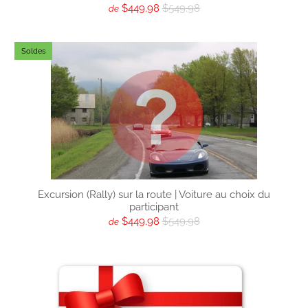
$449.98
$549.98
de
Soldes
Excursion (Rally) sur la route | Voiture au choix du
participant
$449.98
$549.98
de