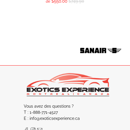
$550.00
$749.98
de
Vous avez des questions ?
T : 1-888-771-4527
E : info@exoticsexperience.ca