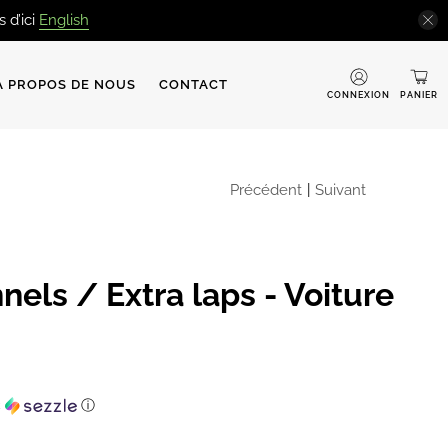
 d’ici
English
À PROPOS DE NOUS
CONTACT
CONNEXION
PANIER
Précédent
|
Suivant
nels / Extra laps - Voiture
c
ⓘ