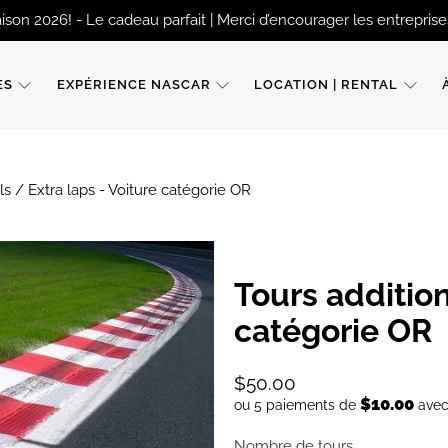
ison 2026! - Le cadeau parfait | Merci d’encourager les entreprises
ES
EXPÉRIENCE NASCAR
LOCATION | RENTAL
ls / Extra laps - Voiture catégorie OR
Tours addition
catégorie OR
$50.00
$10.00
ou 5 paiements de
ave
Nombre de tours