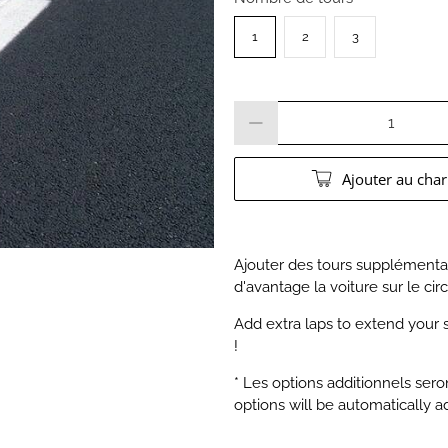
1
2
3
Quantité
Ajouter au char
Ajouter des tours supplémentair
d'avantage la voiture sur le circ
Add extra laps to extend your s
!
* Les options additionnels ser
options will be automatically a